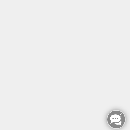
Tel: +49 (0)30 221 906 93
Öffnungszeiten
Montag - Sonntag
von: 08:00 - 18:00 Uhr
AGB`s
Datenschutzerklärung
Impressum
Widerruf