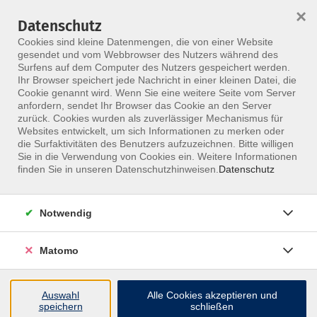
×
Datenschutz
Menü
Cookies sind kleine Datenmengen, die von einer Website
gesendet und vom Webbrowser des Nutzers während des
Surfens auf dem Computer des Nutzers gespeichert werden.
Ihr Browser speichert jede Nachricht in einer kleinen Datei, die
Skip to main content
Cookie genannt wird. Wenn Sie eine weitere Seite vom Server
anfordern, sendet Ihr Browser das Cookie an den Server
Der Kurs konnte nicht gefunden werden.
zurück. Cookies wurden als zuverlässiger Mechanismus für
Websites entwickelt, um sich Informationen zu merken oder
die Surfaktivitäten des Benutzers aufzuzeichnen. Bitte willigen
Sie in die Verwendung von Cookies ein. Weitere Informationen
finden Sie in unseren Datenschutzhinweisen.
Datenschutz
Notwendig
Matomo
Inhalte
Auswahl
Alle Cookies akzeptieren und
↩
speichern
schließen