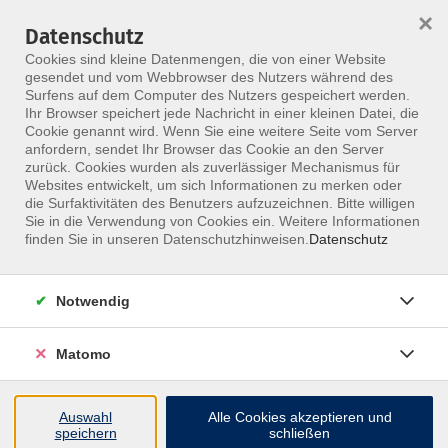
×
Datenschutz
Menü
Cookies sind kleine Datenmengen, die von einer Website
gesendet und vom Webbrowser des Nutzers während des
Surfens auf dem Computer des Nutzers gespeichert werden.
Ihr Browser speichert jede Nachricht in einer kleinen Datei, die
Skip to main content
Cookie genannt wird. Wenn Sie eine weitere Seite vom Server
anfordern, sendet Ihr Browser das Cookie an den Server
Der Kurs konnte nicht gefunden werden.
zurück. Cookies wurden als zuverlässiger Mechanismus für
Websites entwickelt, um sich Informationen zu merken oder
die Surfaktivitäten des Benutzers aufzuzeichnen. Bitte willigen
Sie in die Verwendung von Cookies ein. Weitere Informationen
finden Sie in unseren Datenschutzhinweisen.
Datenschutz
Notwendig
Matomo
Inhalte
Auswahl
Alle Cookies akzeptieren und
↩
speichern
schließen