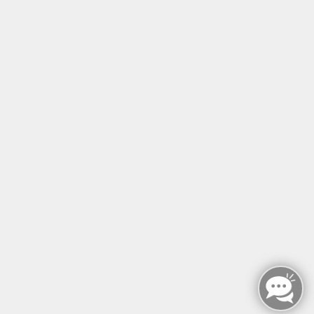
Tel: +49 (0)30 221 906 93
Öffnungszeiten
Montag - Sonntag
von: 08:00 - 18:00 Uhr
AGB`s
Datenschutzerklärung
Impressum
Widerruf