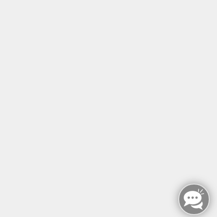
Tel: +49 (0)30 221 906 93
Öffnungszeiten
Montag - Sonntag
von: 08:00 - 18:00 Uhr
AGB`s
Datenschutzerklärung
Impressum
Widerruf