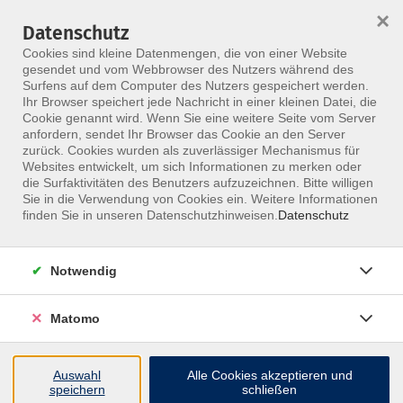
×
Datenschutz
Menü
Cookies sind kleine Datenmengen, die von einer Website
gesendet und vom Webbrowser des Nutzers während des
Surfens auf dem Computer des Nutzers gespeichert werden.
Ihr Browser speichert jede Nachricht in einer kleinen Datei, die
Skip to main content
Cookie genannt wird. Wenn Sie eine weitere Seite vom Server
anfordern, sendet Ihr Browser das Cookie an den Server
Der Kurs konnte nicht gefunden werden.
zurück. Cookies wurden als zuverlässiger Mechanismus für
Websites entwickelt, um sich Informationen zu merken oder
die Surfaktivitäten des Benutzers aufzuzeichnen. Bitte willigen
Sie in die Verwendung von Cookies ein. Weitere Informationen
finden Sie in unseren Datenschutzhinweisen.
Datenschutz
Notwendig
Matomo
Inhalte
Auswahl
Alle Cookies akzeptieren und
↩
speichern
schließen