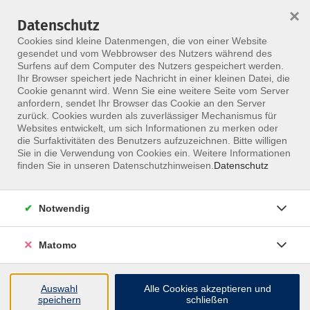
×
Datenschutz
Menü
Cookies sind kleine Datenmengen, die von einer Website
gesendet und vom Webbrowser des Nutzers während des
Surfens auf dem Computer des Nutzers gespeichert werden.
Ihr Browser speichert jede Nachricht in einer kleinen Datei, die
Skip to main content
Cookie genannt wird. Wenn Sie eine weitere Seite vom Server
anfordern, sendet Ihr Browser das Cookie an den Server
Der Kurs konnte nicht gefunden werden.
zurück. Cookies wurden als zuverlässiger Mechanismus für
Websites entwickelt, um sich Informationen zu merken oder
die Surfaktivitäten des Benutzers aufzuzeichnen. Bitte willigen
Sie in die Verwendung von Cookies ein. Weitere Informationen
finden Sie in unseren Datenschutzhinweisen.
Datenschutz
Notwendig
Matomo
Inhalte
Auswahl
Alle Cookies akzeptieren und
↩
speichern
schließen