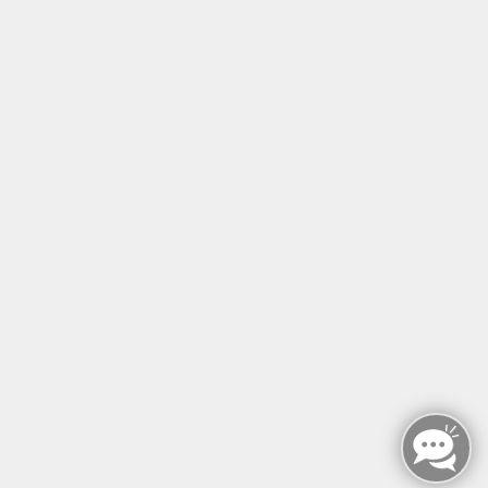
Tel: +49 (0)30 221 906 93
Öffnungszeiten
Montag - Sonntag
von: 08:00 - 18:00 Uhr
AGB`s
Datenschutzerklärung
Impressum
Widerruf