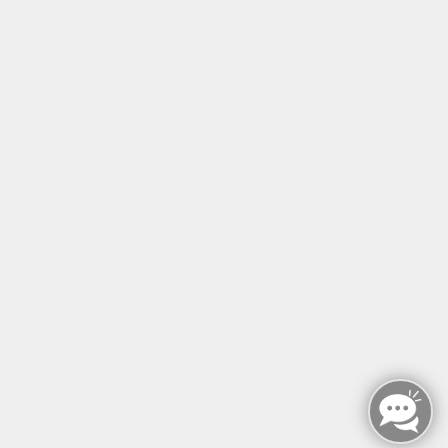
Tel: +49 (0)30 221 906 93
Öffnungszeiten
Montag - Sonntag
von: 08:00 - 18:00 Uhr
AGB`s
Datenschutzerklärung
Impressum
Widerruf