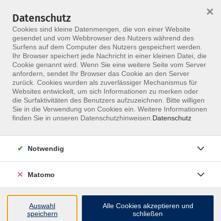
×
Datenschutz
Menü
Cookies sind kleine Datenmengen, die von einer Website
gesendet und vom Webbrowser des Nutzers während des
Surfens auf dem Computer des Nutzers gespeichert werden.
Ihr Browser speichert jede Nachricht in einer kleinen Datei, die
Skip to main content
Cookie genannt wird. Wenn Sie eine weitere Seite vom Server
anfordern, sendet Ihr Browser das Cookie an den Server
Der Kurs konnte nicht gefunden werden.
zurück. Cookies wurden als zuverlässiger Mechanismus für
Websites entwickelt, um sich Informationen zu merken oder
die Surfaktivitäten des Benutzers aufzuzeichnen. Bitte willigen
Sie in die Verwendung von Cookies ein. Weitere Informationen
finden Sie in unseren Datenschutzhinweisen.
Datenschutz
Notwendig
Matomo
Inhalte
Auswahl
Alle Cookies akzeptieren und
↩
speichern
schließen