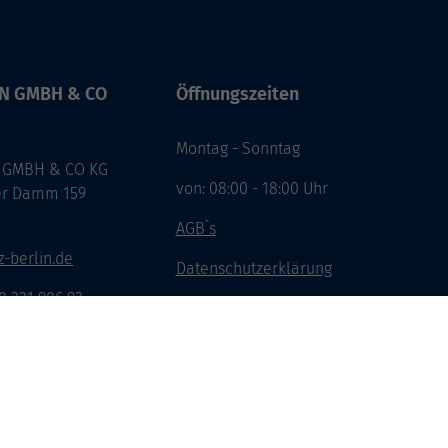
IN GMBH & CO
Öffnungszeiten
Montag - Sonntag
 GMBH & CO KG
von: 08:00 - 18:00 Uhr
er Damm 159
n
AGB`s
-berlin.de
Datenschutzerklärung
30 221 906 93
Impressum
Widerruf