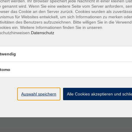
chert werden. Ihr Browser speichert jede Nachricht in einer kleinen Dat
nik
 genannt wird. Wenn Sie eine weitere Seite vom Server anfordern, se
(Diaphragma)
owser das Cookie an den Server zurück. Cookies wurden als zuverlässi
ismus für Websites entwickelt, um sich Informationen zu merken oder
rgane
tivitäten des Benutzers aufzuzeichnen. Bitte willigen Sie in die Verwen
okies ein. Weitere Informationen finden Sie in unseren
schutzhinweisen.
Datenschutz
d venösen Systems, veno-lymphatische Techniken
rmen
twendig
e solide und praxisorientierte Weiterbildung in
tomo
owie praktische Aspekte miteinander verknüpft.
erte diagnostische und therapeutische Inhalte
t vertieft. Die vermittelten Inhalte bieten den
ltig auszubauen und sich fachlich
Auswahl speichern
Alle Cookies akzeptieren und schl
oder oberflächliche Darstellungen zu verfallen.