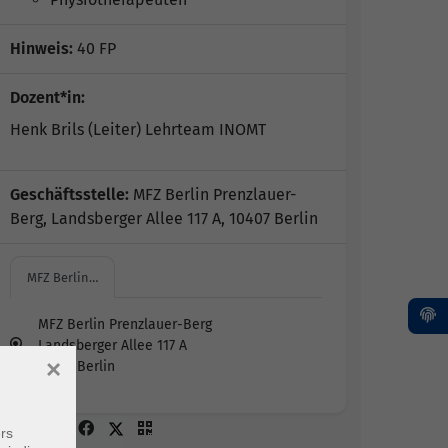
Hinweis:
40 FP
Dozent*in:
Henk Brils (Leiter) Lehrteam INOMT
Geschäftsstelle:
MFZ Berlin Prenzlauer-
Berg, Landsberger Allee 117 A, 10407 Berlin
MFZ Berlin…
MFZ Berlin Prenzlauer-Berg
Landsberger Allee 117 A
×
10407 Berlin
rs