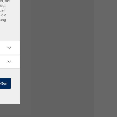
ei, die
ndet
ger
 die
dung
ießen