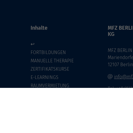
Inhalte
MFZ BERL
KG
↩
MFZ BERLIN
FORTBILDUNGEN
Mariendorf
MANUELLE THERAPIE
12107 Berli
ZERTIFIKATSKURSE
info@mfz
E-LEARNINGS
RAUMVERMIETUNG
Tel: +49 (0)
KONTAKT
SERVICE & EXTRAS