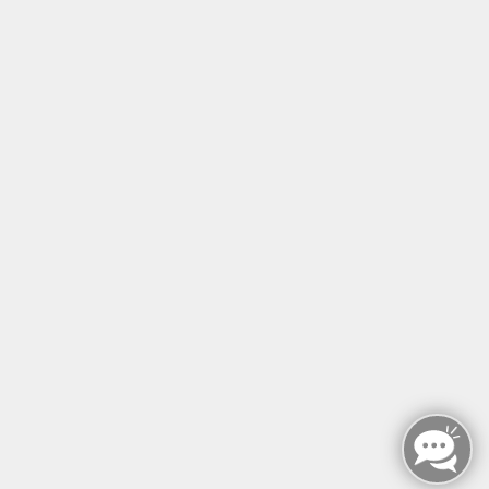
Tel: +49 (0)30 221 906 93
Öffnungszeiten
Montag - Sonntag
von: 08:00 - 18:00 Uhr
AGB`s
Datenschutzerklärung
Impressum
Widerruf