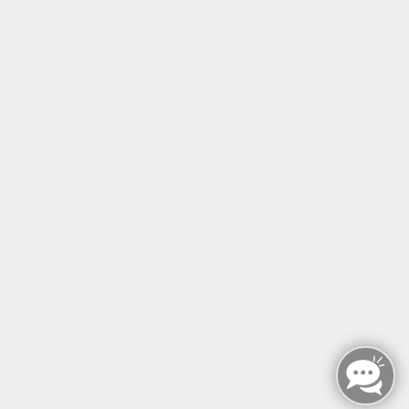
Tel: +49 (0)30 221 906 93
Öffnungszeiten
Montag - Sonntag
von: 08:00 - 18:00 Uhr
AGB`s
Datenschutzerklärung
Impressum
Widerruf