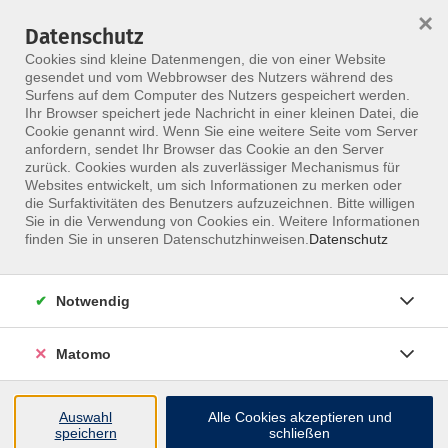
×
Datenschutz
Menü
Cookies sind kleine Datenmengen, die von einer Website
gesendet und vom Webbrowser des Nutzers während des
Surfens auf dem Computer des Nutzers gespeichert werden.
Ihr Browser speichert jede Nachricht in einer kleinen Datei, die
Skip to main content
Cookie genannt wird. Wenn Sie eine weitere Seite vom Server
anfordern, sendet Ihr Browser das Cookie an den Server
Der Kurs konnte nicht gefunden werden.
zurück. Cookies wurden als zuverlässiger Mechanismus für
Websites entwickelt, um sich Informationen zu merken oder
die Surfaktivitäten des Benutzers aufzuzeichnen. Bitte willigen
Sie in die Verwendung von Cookies ein. Weitere Informationen
finden Sie in unseren Datenschutzhinweisen.
Datenschutz
Notwendig
Matomo
Inhalte
Auswahl
Alle Cookies akzeptieren und
↩
speichern
schließen