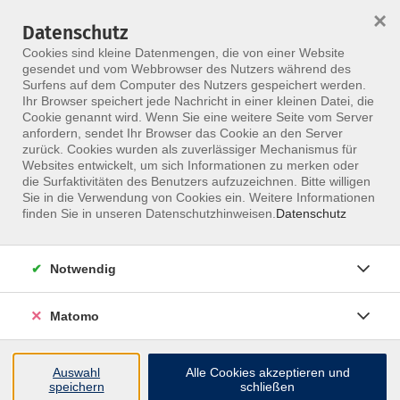
×
Datenschutz
Menü
Cookies sind kleine Datenmengen, die von einer Website
gesendet und vom Webbrowser des Nutzers während des
Surfens auf dem Computer des Nutzers gespeichert werden.
Ihr Browser speichert jede Nachricht in einer kleinen Datei, die
Skip to main content
Cookie genannt wird. Wenn Sie eine weitere Seite vom Server
anfordern, sendet Ihr Browser das Cookie an den Server
zurück. Cookies wurden als zuverlässiger Mechanismus für
Websites entwickelt, um sich Informationen zu merken oder
Kalender
die Surfaktivitäten des Benutzers aufzuzeichnen. Bitte willigen
Sie in die Verwendung von Cookies ein. Weitere Informationen
finden Sie in unseren Datenschutzhinweisen.
Datenschutz
Notwendig
347 Kurse
Matomo
Kurse nach Themen
Januar
12
Auswahl
Alle Cookies akzeptieren und
speichern
schließen
Februar
14